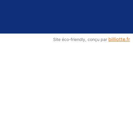
billiotte.fr
Site éco-friendly, conçu par