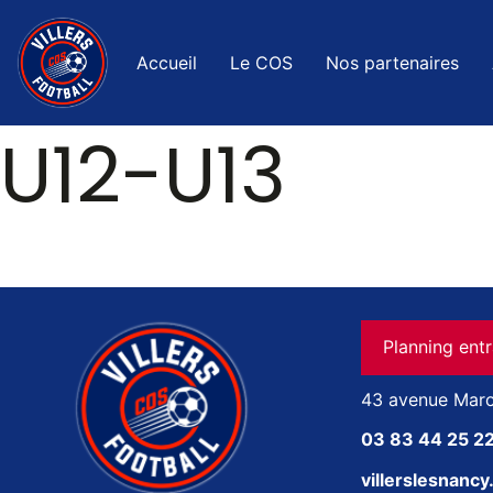
Accueil
Le COS
Nos partenaires
U12-U13
Planning ent
43 avenue Maro
03 83 44 25 2
villerslesnanc